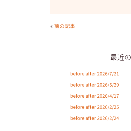
a
w
n
m
c
itt
e
ai
e
er
l
«
前の記事
b
o
o
最近
k
before after 2026/7/21
before after 2026/5/29
before after 2026/4/17
before after 2026/2/25
before after 2026/2/24