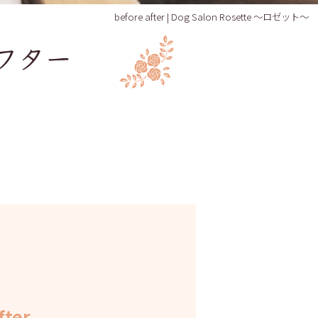
before after | Dog Salon Rosette ～ロゼット～
fter