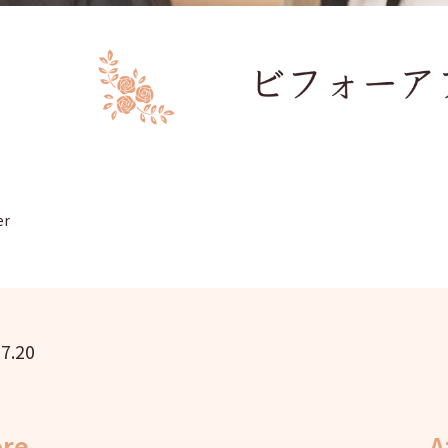
er
7.20
ore
A