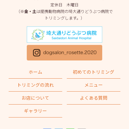
定休日 木曜日
2025年3月
(2)
（※
金・土
は提携動物病院の埼大通りどうぶつ病院で
トリミングします。）
2025年2月
(4)
2025年1月
(1)
2024年12月
(1)
2024年11月
(2)
2024年10月
(2)
ホーム
初めてのトリミング
2024年9月
(2)
トリミングの流れ
メニュー
2024年8月
(1)
お店について
よくある質問
2024年7月
(1)
ギャラリー
2024年6月
(2)