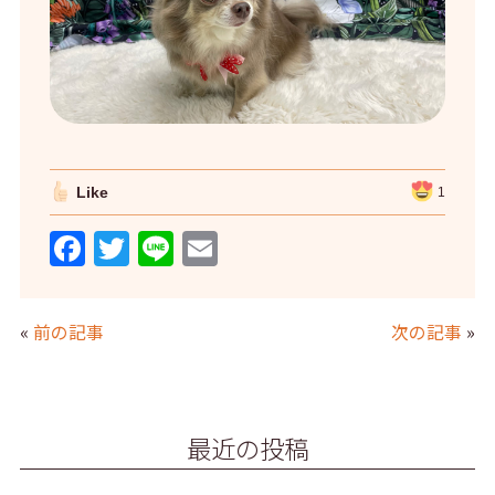
Like
1
F
T
Li
E
a
w
n
m
c
itt
e
ai
«
前の記事
次の記事
»
e
er
l
b
o
最近の投稿
o