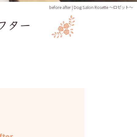
before after | Dog Salon Rosette ～ロゼット～
fter