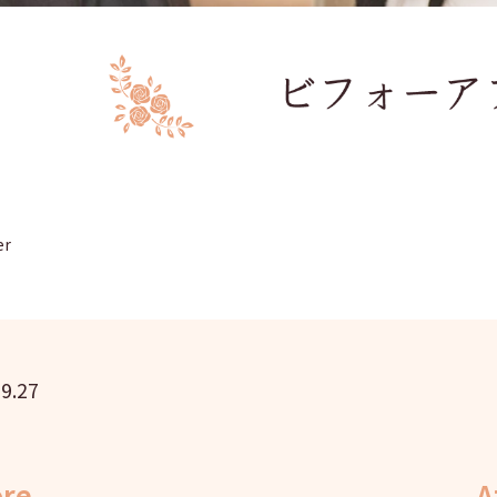
er
9.27
ore
A