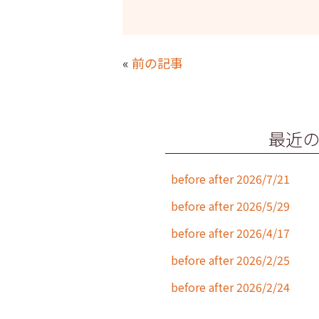
a
w
n
m
c
itt
e
ai
e
er
l
«
前の記事
b
o
o
最近
k
before after 2026/7/21
before after 2026/5/29
before after 2026/4/17
before after 2026/2/25
before after 2026/2/24