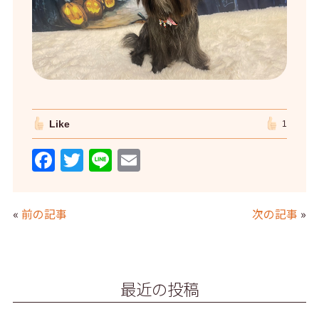
Like
1
F
T
Li
E
a
w
n
m
c
itt
e
ai
«
前の記事
次の記事
»
e
er
l
b
o
最近の投稿
o