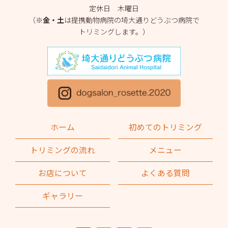
定休日 木曜日
2025年3月
(2)
（※
金・土
は提携動物病院の埼大通りどうぶつ病院で
トリミングします。）
2025年2月
(4)
2025年1月
(1)
2024年12月
(1)
2024年11月
(2)
2024年10月
(2)
ホーム
初めてのトリミング
2024年9月
(2)
トリミングの流れ
メニュー
2024年8月
(1)
お店について
よくある質問
2024年7月
(1)
ギャラリー
2024年6月
(2)