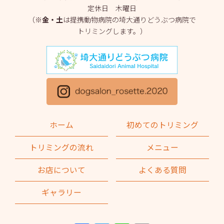
定休日 木曜日
2025年3月
(2)
（※
金・土
は提携動物病院の埼大通りどうぶつ病院で
トリミングします。）
2025年2月
(4)
2025年1月
(1)
2024年12月
(1)
2024年11月
(2)
2024年10月
(2)
ホーム
初めてのトリミング
2024年9月
(2)
トリミングの流れ
メニュー
2024年8月
(1)
お店について
よくある質問
2024年7月
(1)
ギャラリー
2024年6月
(2)