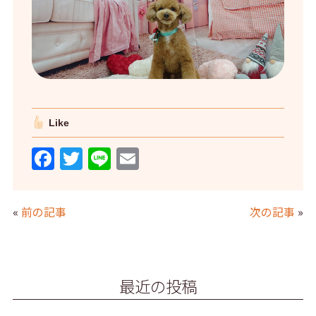
Like
F
T
Li
E
a
w
n
m
c
itt
e
ai
«
前の記事
次の記事
»
e
er
l
b
o
最近の投稿
o