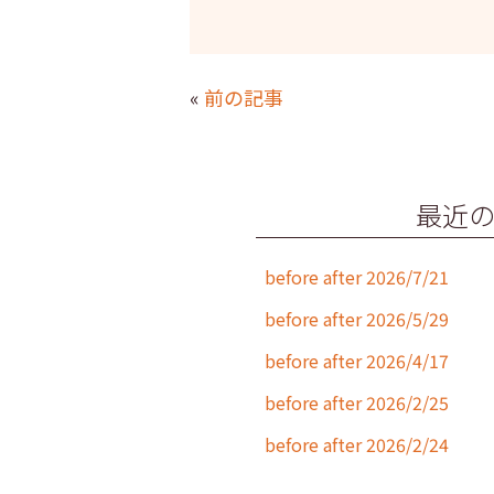
a
w
n
m
c
itt
e
ai
e
er
l
«
前の記事
b
o
o
最近
k
before after 2026/7/21
before after 2026/5/29
before after 2026/4/17
before after 2026/2/25
before after 2026/2/24