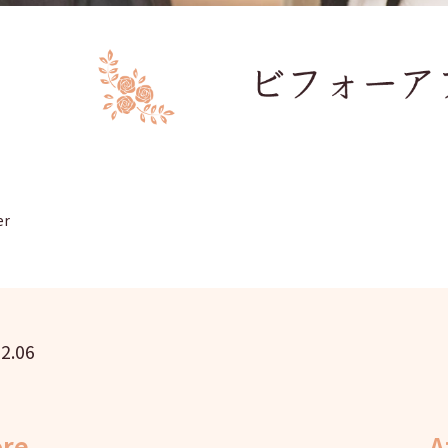
er
2.06
ore
A