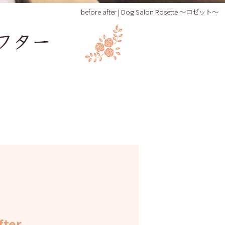
before after | Dog Salon Rosette ～ロゼット～
fter