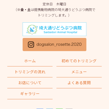
定休日 木曜日
2025年3月
(2)
（※
金・土
は提携動物病院の埼大通りどうぶつ病院で
トリミングします。）
2025年2月
(4)
2025年1月
(1)
2024年12月
(1)
2024年11月
(2)
2024年10月
(2)
ホーム
初めてのトリミング
2024年9月
(2)
トリミングの流れ
メニュー
2024年8月
(1)
お店について
よくある質問
2024年7月
(1)
ギャラリー
2024年6月
(2)