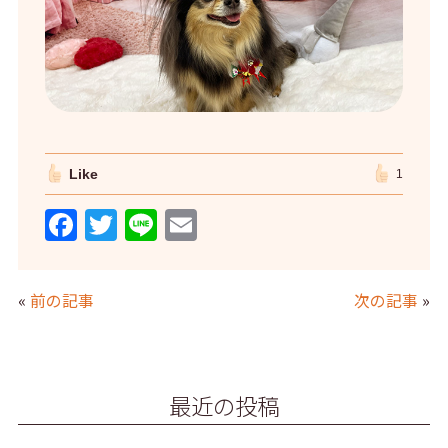
Like
1
F
T
Li
E
a
w
n
m
c
itt
e
ai
«
前の記事
次の記事
»
e
er
l
b
o
最近の投稿
o