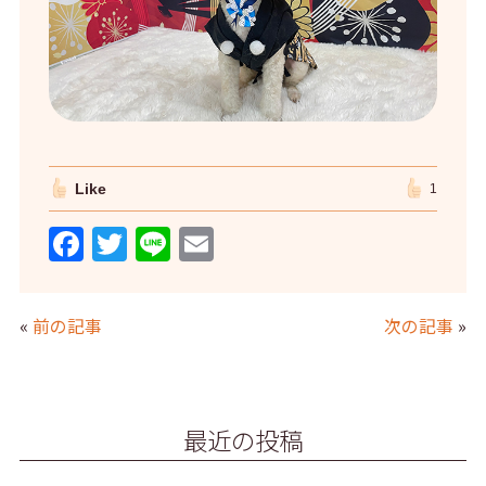
Like
1
F
T
Li
E
a
w
n
m
c
itt
e
ai
«
前の記事
次の記事
»
e
er
l
b
o
最近の投稿
o