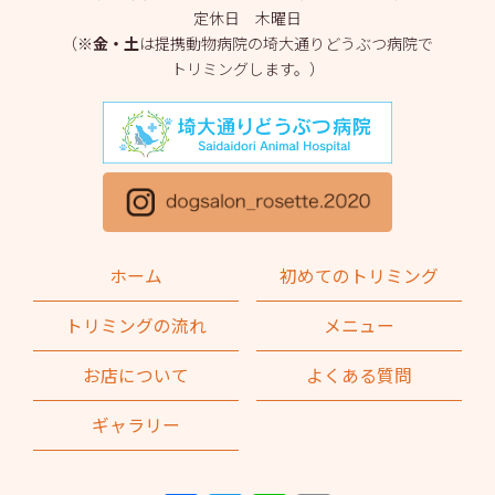
定休日 木曜日
2025年3月
(2)
（※
金・土
は提携動物病院の埼大通りどうぶつ病院で
トリミングします。）
2025年2月
(4)
2025年1月
(1)
2024年12月
(1)
2024年11月
(2)
2024年10月
(2)
ホーム
初めてのトリミング
2024年9月
(2)
トリミングの流れ
メニュー
2024年8月
(1)
お店について
よくある質問
2024年7月
(1)
ギャラリー
2024年6月
(2)