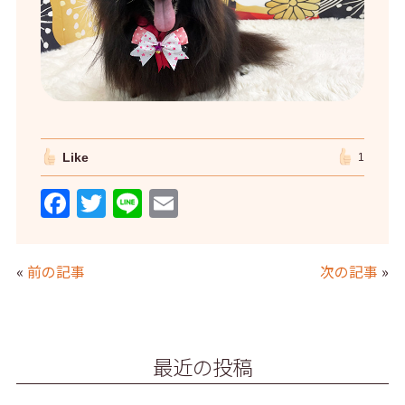
Like
1
F
T
Li
E
a
w
n
m
c
itt
e
ai
«
前の記事
次の記事
»
e
er
l
b
o
最近の投稿
o