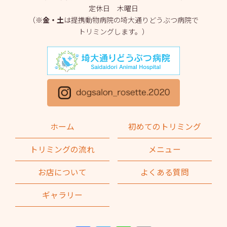
定休日 木曜日
2025年3月
(2)
（※
金・土
は提携動物病院の埼大通りどうぶつ病院で
トリミングします。）
2025年2月
(4)
2025年1月
(1)
2024年12月
(1)
2024年11月
(2)
2024年10月
(2)
ホーム
初めてのトリミング
2024年9月
(2)
トリミングの流れ
メニュー
2024年8月
(1)
お店について
よくある質問
2024年7月
(1)
ギャラリー
2024年6月
(2)