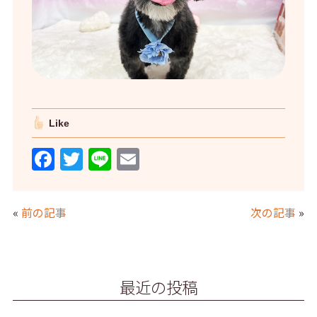
Like
F
T
Li
E
a
w
n
m
c
itt
e
ai
«
前の記事
次の記事
»
e
er
l
b
o
最近の投稿
o