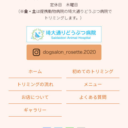
定休日 木曜日
2025年3月
(2)
（※
金・土
は提携動物病院の埼大通りどうぶつ病院で
トリミングします。）
2025年2月
(4)
2025年1月
(1)
2024年12月
(1)
2024年11月
(2)
2024年10月
(2)
ホーム
初めてのトリミング
2024年9月
(2)
トリミングの流れ
メニュー
2024年8月
(1)
お店について
よくある質問
2024年7月
(1)
ギャラリー
2024年6月
(2)