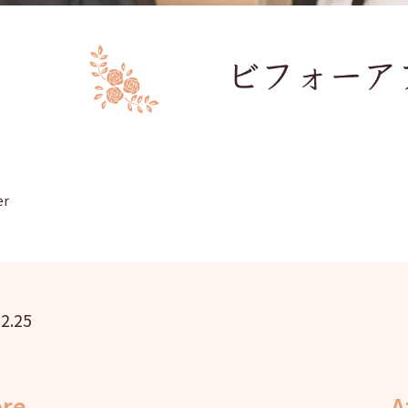
er
2.25
ore
A