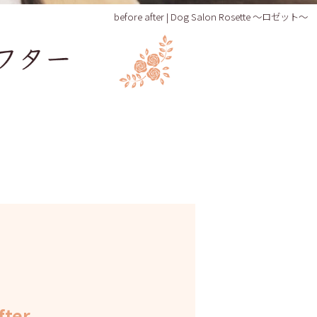
before after | Dog Salon Rosette ～ロゼット～
fter