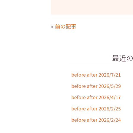
a
w
n
m
c
itt
e
ai
e
er
l
«
前の記事
b
o
o
最近
k
before after 2026/7/21
before after 2026/5/29
before after 2026/4/17
before after 2026/2/25
before after 2026/2/24