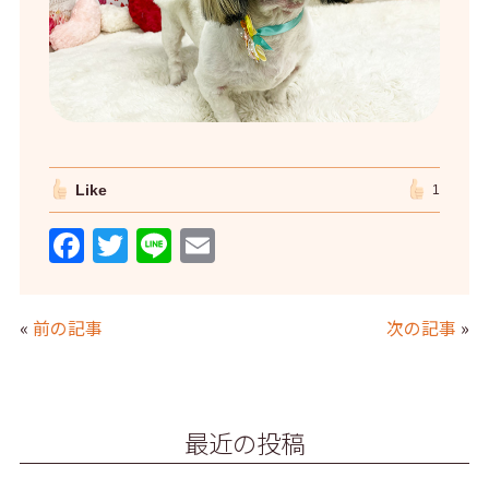
Like
1
F
T
Li
E
a
w
n
m
c
itt
e
ai
«
前の記事
次の記事
»
e
er
l
b
o
最近の投稿
o