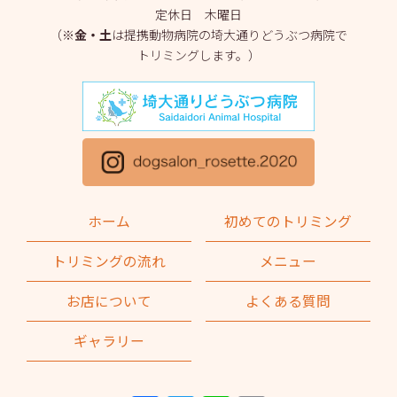
定休日 木曜日
2025年3月
(2)
（※
金・土
は提携動物病院の埼大通りどうぶつ病院で
トリミングします。）
2025年2月
(4)
2025年1月
(1)
2024年12月
(1)
2024年11月
(2)
2024年10月
(2)
ホーム
初めてのトリミング
2024年9月
(2)
トリミングの流れ
メニュー
2024年8月
(1)
お店について
よくある質問
2024年7月
(1)
ギャラリー
2024年6月
(2)