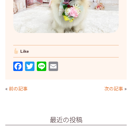
Like
F
T
Li
E
a
w
n
m
c
itt
e
ai
«
前の記事
次の記事
»
e
er
l
b
o
最近の投稿
o