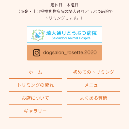
定休日 木曜日
2025年3月
(2)
（※
金・土
は提携動物病院の埼大通りどうぶつ病院で
トリミングします。）
2025年2月
(4)
2025年1月
(1)
2024年12月
(1)
2024年11月
(2)
2024年10月
(2)
ホーム
初めてのトリミング
2024年9月
(2)
トリミングの流れ
メニュー
2024年8月
(1)
お店について
よくある質問
2024年7月
(1)
ギャラリー
2024年6月
(2)