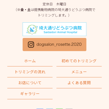
定休日 木曜日
2025年3月
(2)
（※
金・土
は提携動物病院の埼大通りどうぶつ病院で
トリミングします。）
2025年2月
(4)
2025年1月
(1)
2024年12月
(1)
2024年11月
(2)
2024年10月
(2)
ホーム
初めてのトリミング
2024年9月
(2)
トリミングの流れ
メニュー
2024年8月
(1)
お店について
よくある質問
2024年7月
(1)
ギャラリー
2024年6月
(2)