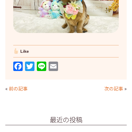
Like
F
T
Li
E
a
w
n
m
c
itt
e
ai
«
前の記事
次の記事
»
e
er
l
b
o
最近の投稿
o