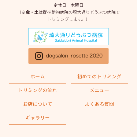
定休日 木曜日
2025年3月
(2)
（※
金・土
は提携動物病院の埼大通りどうぶつ病院で
トリミングします。）
2025年2月
(4)
2025年1月
(1)
2024年12月
(1)
2024年11月
(2)
2024年10月
(2)
ホーム
初めてのトリミング
2024年9月
(2)
トリミングの流れ
メニュー
2024年8月
(1)
お店について
よくある質問
2024年7月
(1)
ギャラリー
2024年6月
(2)