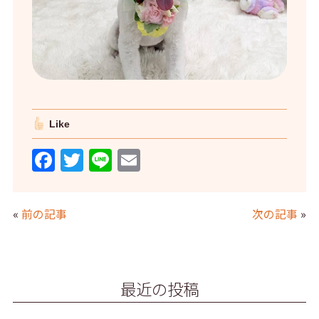
Like
F
T
Li
E
a
w
n
m
c
itt
e
ai
«
前の記事
次の記事
»
e
er
l
b
o
最近の投稿
o