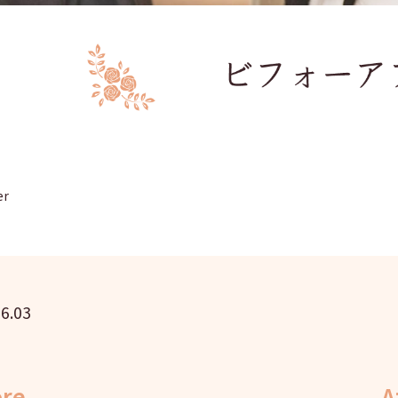
er
6.03
ore
A