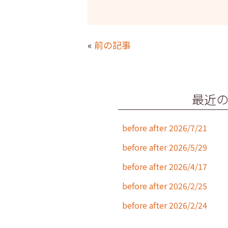
a
w
n
m
c
itt
e
ai
e
er
l
«
前の記事
b
o
o
最近
k
before after 2026/7/21
before after 2026/5/29
before after 2026/4/17
before after 2026/2/25
before after 2026/2/24