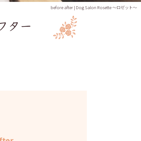
before after | Dog Salon Rosette ～ロゼット～
fter