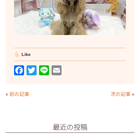
Like
F
T
Li
E
a
w
n
m
c
itt
e
ai
«
前の記事
次の記事
»
e
er
l
b
o
最近の投稿
o