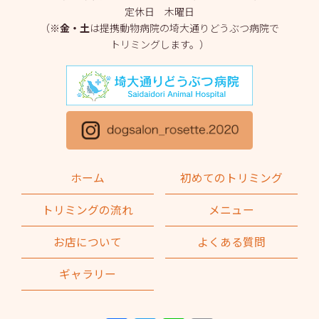
定休日 木曜日
2025年3月
(2)
（※
金・土
は提携動物病院の埼大通りどうぶつ病院で
トリミングします。）
2025年2月
(4)
2025年1月
(1)
2024年12月
(1)
2024年11月
(2)
2024年10月
(2)
ホーム
初めてのトリミング
2024年9月
(2)
トリミングの流れ
メニュー
2024年8月
(1)
お店について
よくある質問
2024年7月
(1)
ギャラリー
2024年6月
(2)