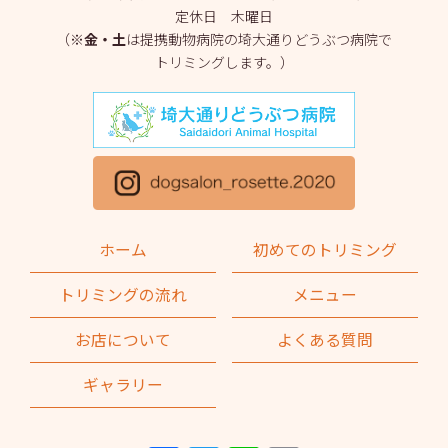
定休日 木曜日
2025年3月
(2)
（※
金・土
は提携動物病院の埼大通りどうぶつ病院で
トリミングします。）
2025年2月
(4)
2025年1月
(1)
2024年12月
(1)
2024年11月
(2)
2024年10月
(2)
ホーム
初めてのトリミング
2024年9月
(2)
トリミングの流れ
メニュー
2024年8月
(1)
お店について
よくある質問
2024年7月
(1)
ギャラリー
2024年6月
(2)