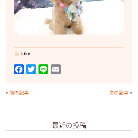
Like
F
T
Li
E
a
w
n
m
c
itt
e
ai
«
前の記事
次の記事
»
e
er
l
b
o
最近の投稿
o