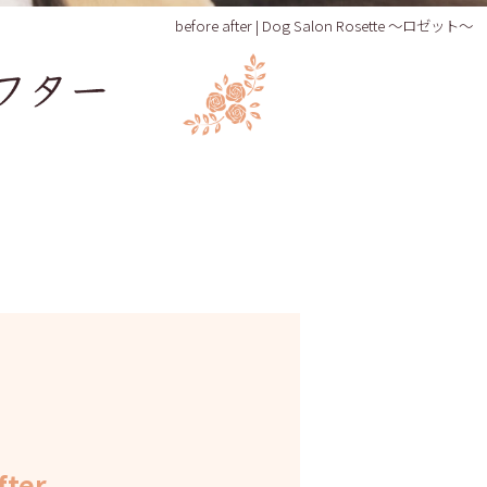
before after | Dog Salon Rosette ～ロゼット～
fter