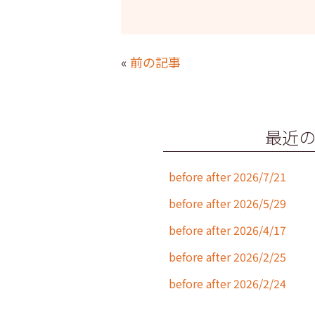
a
w
n
m
c
itt
e
ai
e
er
l
«
前の記事
b
o
o
最近
k
before after 2026/7/21
before after 2026/5/29
before after 2026/4/17
before after 2026/2/25
before after 2026/2/24