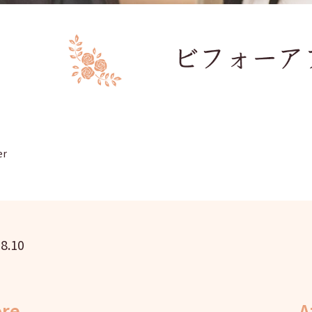
er
8.10
ore
A