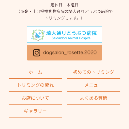
定休日 木曜日
2025年3月
(2)
（※
金・土
は提携動物病院の埼大通りどうぶつ病院で
トリミングします。）
2025年2月
(4)
2025年1月
(1)
2024年12月
(1)
2024年11月
(2)
2024年10月
(2)
ホーム
初めてのトリミング
2024年9月
(2)
トリミングの流れ
メニュー
2024年8月
(1)
お店について
よくある質問
2024年7月
(1)
ギャラリー
2024年6月
(2)