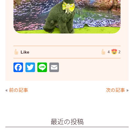
Like
4
2
F
T
Li
E
a
w
n
m
c
itt
e
ai
«
前の記事
次の記事
»
e
er
l
b
o
最近の投稿
o