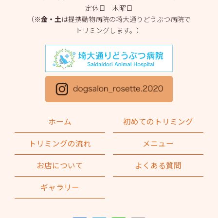
定休日 木曜日
2025年3月
(2)
（※
金・土
は提携動物病院の埼大通りどうぶつ病院で
トリミングします。）
2025年2月
(4)
2025年1月
(1)
2024年12月
(1)
2024年11月
(2)
2024年10月
(2)
ホーム
初めてのトリミング
2024年9月
(2)
トリミングの流れ
メニュー
2024年8月
(1)
お店について
よくある質問
2024年7月
(1)
ギャラリー
2024年6月
(2)