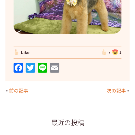
Like
7
1
F
T
Li
E
a
w
n
m
c
itt
e
ai
«
前の記事
次の記事
»
e
er
l
b
o
最近の投稿
o