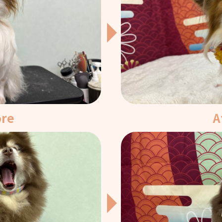
ore
A