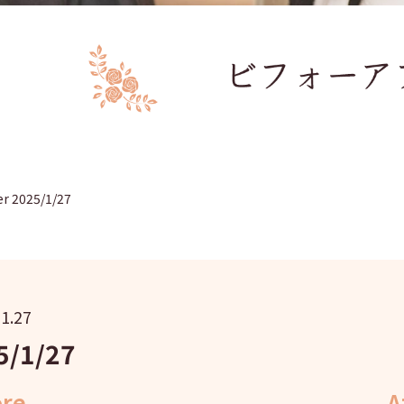
er 2025/1/27
1.27
5/1/27
ore
A