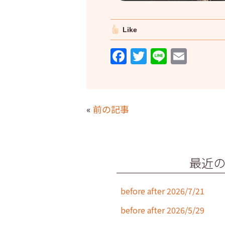
Like
F
T
Li
E
a
w
n
m
c
itt
e
ai
e
er
l
«
前の記事
b
o
o
最近
k
before after 2026/7/21
before after 2026/5/29