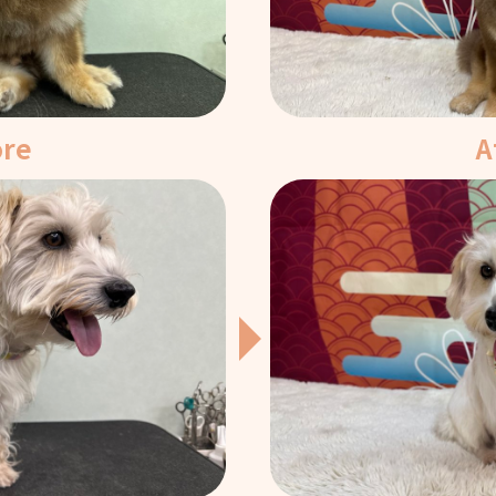
ore
A