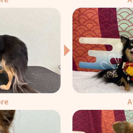
ore
A