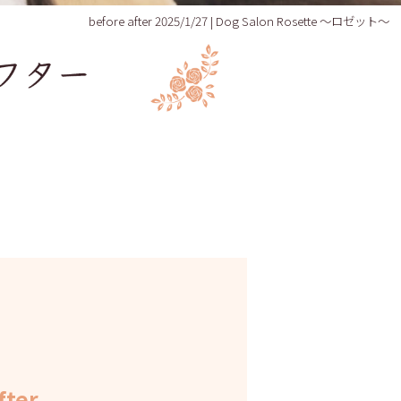
before after 2025/1/27 | Dog Salon Rosette ～ロゼット～
fter