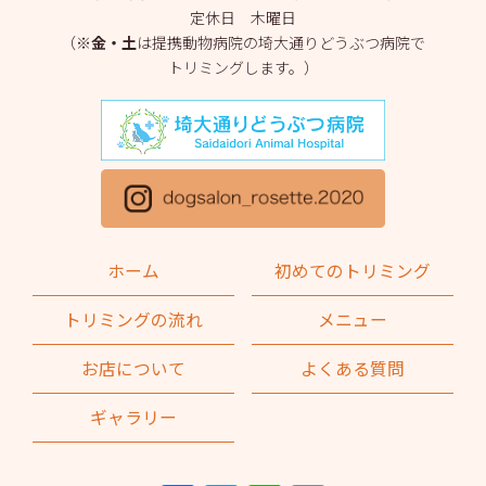
定休日 木曜日
2025年3月
(2)
（※
金・土
は提携動物病院の埼大通りどうぶつ病院で
トリミングします。）
2025年2月
(4)
2025年1月
(1)
2024年12月
(1)
2024年11月
(2)
2024年10月
(2)
ホーム
初めてのトリミング
2024年9月
(2)
トリミングの流れ
メニュー
2024年8月
(1)
お店について
よくある質問
2024年7月
(1)
ギャラリー
2024年6月
(2)