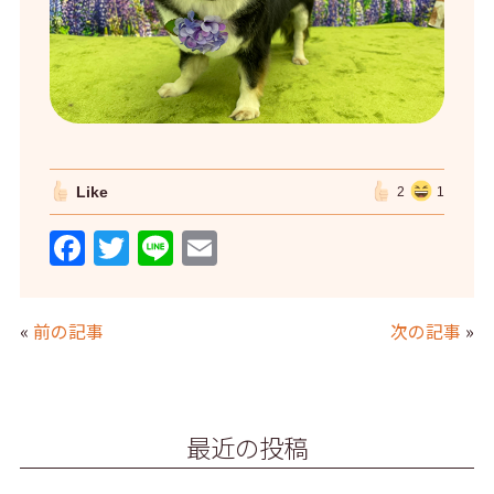
Like
2
1
F
T
Li
E
a
w
n
m
c
itt
e
ai
«
前の記事
次の記事
»
e
er
l
b
o
最近の投稿
o