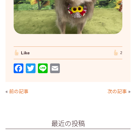
Like
2
F
T
Li
E
a
w
n
m
c
itt
e
ai
«
前の記事
次の記事
»
e
er
l
b
o
最近の投稿
o