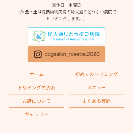
定休日 木曜日
2025年3月
(2)
（※
金・土
は提携動物病院の埼大通りどうぶつ病院で
トリミングします。）
2025年2月
(4)
2025年1月
(1)
2024年12月
(1)
2024年11月
(2)
2024年10月
(2)
ホーム
初めてのトリミング
2024年9月
(2)
トリミングの流れ
メニュー
2024年8月
(1)
お店について
よくある質問
2024年7月
(1)
ギャラリー
2024年6月
(2)