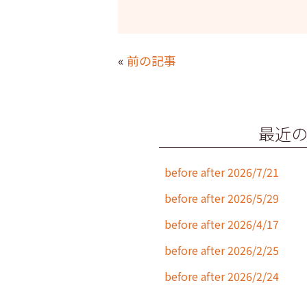
a
w
n
m
c
itt
e
ai
e
er
l
«
前の記事
b
o
o
最近
k
before after 2026/7/21
before after 2026/5/29
before after 2026/4/17
before after 2026/2/25
before after 2026/2/24