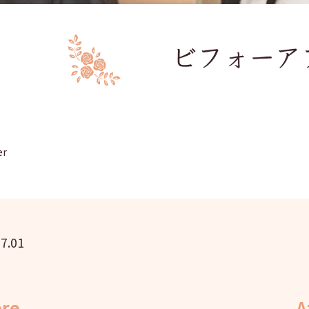
er
7.01
ore
A