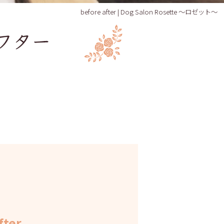
before after | Dog Salon Rosette ～ロゼット～
fter