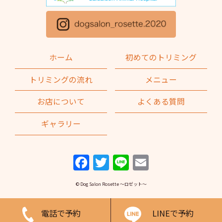
ホーム
初めてのトリミング
トリミングの流れ
メニュー
お店について
よくある質問
ギャラリー
F
T
Li
E
a
w
n
m
© Dog Salon Rosette ～ロゼット～
c
itt
e
ai
e
er
l
電話で予約
LINEで予約