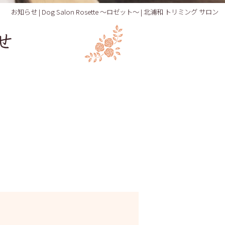
お知らせ | Dog Salon Rosette ～ロゼット～ | 北浦和 トリミング サロン