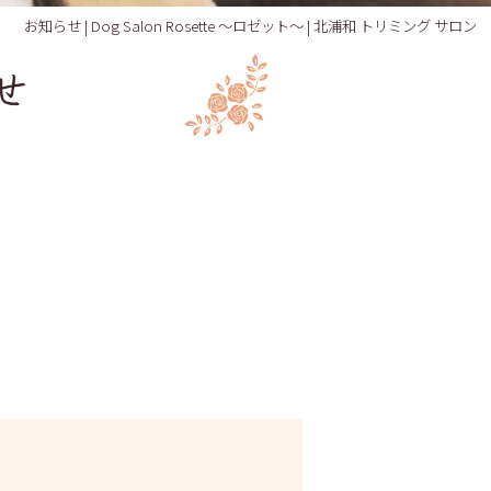
お知らせ | Dog Salon Rosette ～ロゼット～ | 北浦和 トリミング サロン