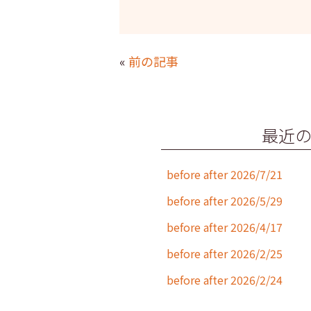
a
w
n
m
c
itt
e
ai
e
er
l
«
前の記事
b
o
o
最近
k
before after 2026/7/21
before after 2026/5/29
before after 2026/4/17
before after 2026/2/25
before after 2026/2/24