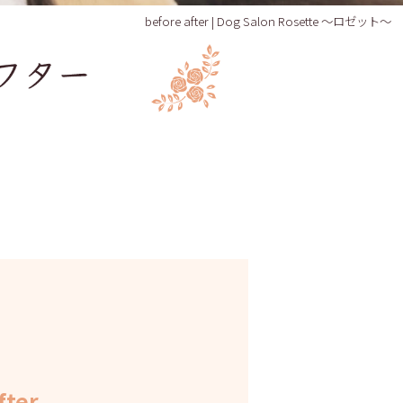
before after | Dog Salon Rosette ～ロゼット～
fter