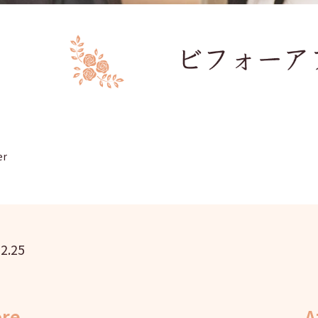
er
2.25
ore
A