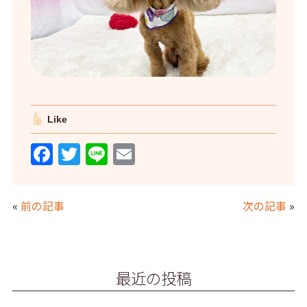
Like
F
T
Li
E
a
w
n
m
c
itt
e
ai
«
前の記事
次の記事
»
e
er
l
b
o
最近の投稿
o