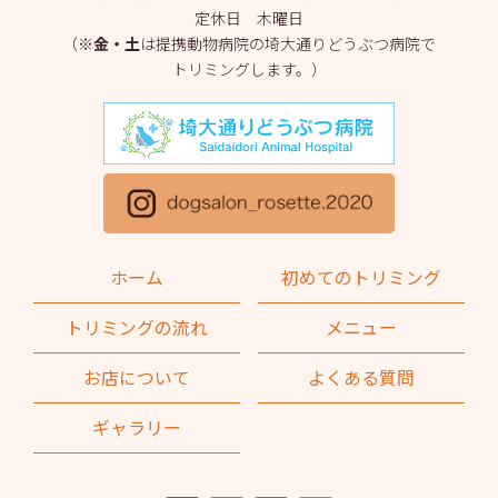
定休日 木曜日
2025年3月
(2)
（※
金・土
は提携動物病院の埼大通りどうぶつ病院で
トリミングします。）
2025年2月
(4)
2025年1月
(1)
2024年12月
(1)
2024年11月
(2)
2024年10月
(2)
ホーム
初めてのトリミング
2024年9月
(2)
トリミングの流れ
メニュー
2024年8月
(1)
お店について
よくある質問
2024年7月
(1)
ギャラリー
2024年6月
(2)