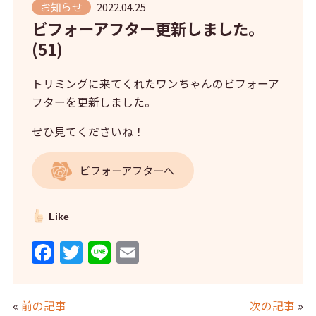
お知らせ
2022.04.25
ビフォーアフター更新しました。
(51)
トリミングに来てくれたワンちゃんのビフォーア
フターを更新しました。
ぜひ見てくださいね！
ビフォーアフターへ
Like
F
T
Li
E
a
w
n
m
c
itt
e
ai
«
前の記事
次の記事
»