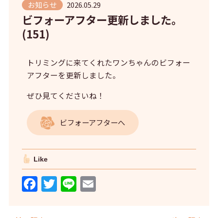
お知らせ
2026.05.29
ビフォーアフター更新しました。
(151)
トリミングに来てくれたワンちゃんのビフォー
アフターを更新しました。
ぜひ見てくださいね！
ビフォーアフターへ
Like
F
T
Li
E
a
w
n
m
c
itt
e
ai