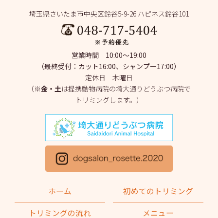
埼玉県さいたま市中央区鈴谷5-9-26 ハピネス鈴谷101
2025年6月
(1)
2025年5月
(4)
営業時間 10:00～19:00
2025年4月
(1)
（最終受付：カット16:00、シャンプー17:00）
定休日 木曜日
2025年3月
(2)
（※
金・土
は提携動物病院の埼大通りどうぶつ病院で
トリミングします。）
2025年2月
(4)
2025年1月
(1)
2024年12月
(1)
2024年11月
(2)
2024年10月
(2)
ホーム
初めてのトリミング
2024年9月
(2)
トリミングの流れ
メニュー