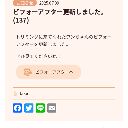
お知らせ
2025.07.09
ビフォーアフター更新しました。
(137)
トリミングに来てくれたワンちゃんのビフォー
アフターを更新しました。
ぜひ見てくださいね！
ビフォーアフターへ
Like
F
T
Li
E
a
w
n
m
c
itt
e
ai