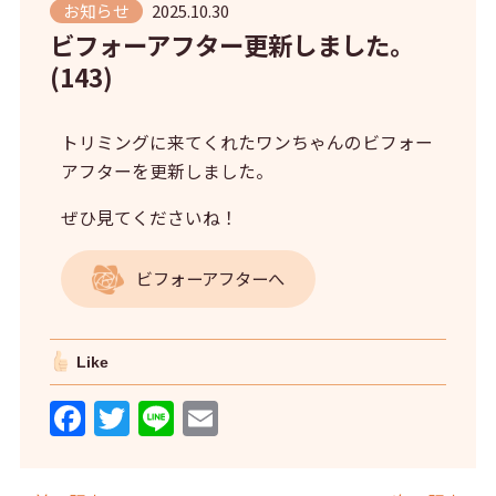
お知らせ
2025.10.30
ビフォーアフター更新しました。
(143)
トリミングに来てくれたワンちゃんのビフォー
アフターを更新しました。
ぜひ見てくださいね！
ビフォーアフターへ
Like
F
T
Li
E
a
w
n
m
c
itt
e
ai